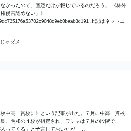
なかったので、産經だけが報じているのだろう。 《林外
主権侵害認めない」》
1074aa9dc735176a53702c9048c9eb0baab3c191 上記はネットニ
６校中高一貫校に》という記事が出た。７月に中高一貫校
津島、明和の４校が指定され、ワシャは７月の段階で、
が入ってくる」と予言しておいたが、…