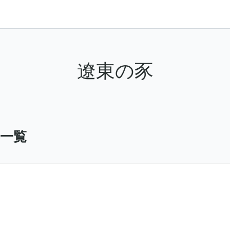
遼東の豕
事一覧