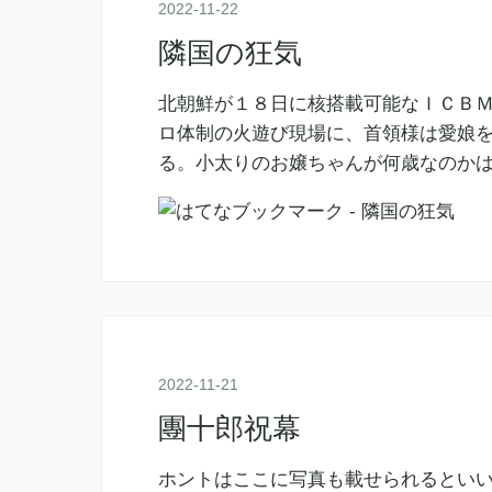
2022
-
11
-
22
隣国の狂気
北朝鮮が１８日に核搭載可能なＩＣＢ
ロ体制の火遊び現場に、首領様は愛娘を
る。小太りのお嬢ちゃんが何歳なのか
2022
-
11
-
21
團十郎祝幕
ホントはここに写真も載せられるとい