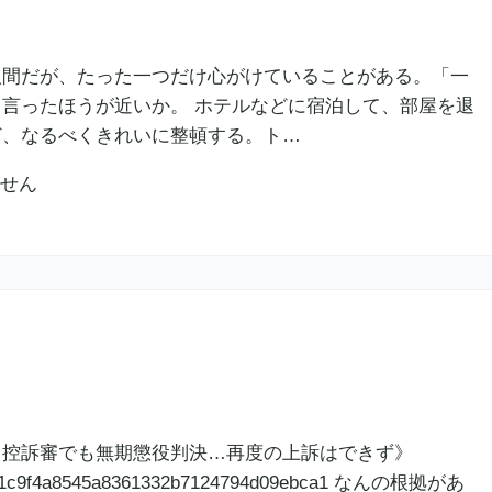
人間だが、たった一つだけ心がけていることがある。「一
言ったほうが近いか。 ホテルなどに宿泊して、部屋を退
ど、なるべくきれいに整頓する。ト…
、控訴審でも無期懲役判決…再度の上訴はできず》
ee298d1c9f4a8545a8361332b7124794d09ebca1 なんの根拠があ