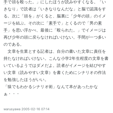
手
で頭を殴った。」にしたほうが読みやすくなる。「い
きなり」で読者は「いきなりなんだな」と脳で認識をす
る。次に「頭を」がくると、脳裏に「少年の頭」のイメ
ージを結ぶ。その次に「
素手
で」とくるので「男の
素
手
」を思い浮かべ、最後に「殴られた。」でイメージは
再び少年の頭に戻らなければいけない。手間が一つ多い
のである。
文章を生業とする記者は、自分の書いた文章に責任を
持たなければいけない。こんな小学2年生程度の文章を書
いているようではダメだよ。読者がイメージを結びやす
い文章（読みやすい文章）を書くためにシナリオの作法
を勉強したほうがいい。
「猿でもわかるシナリオ術」なんて本があったかな
ぁ・・・
warusyawa
2005-02-16 07:14