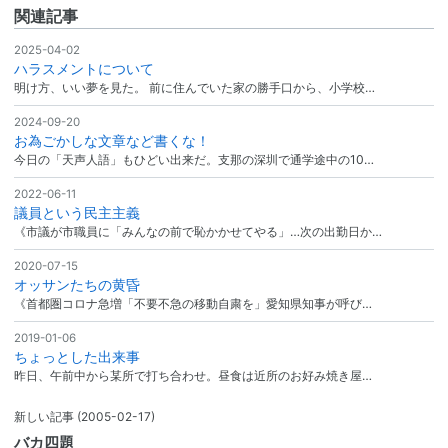
関連記事
2025-04-02
ハラスメントについて
明け方、いい夢を見た。 前に住んでいた家の勝手口から、小学校…
2024-09-20
お為ごかしな文章など書くな！
今日の「天声人語」もひどい出来だ。支那の深圳で通学途中の10…
2022-06-11
議員という民主主義
《市議が市職員に「みんなの前で恥かかせてやる」…次の出勤日か…
2020-07-15
オッサンたちの黄昏
《首都圏コロナ急増「不要不急の移動自粛を」愛知県知事が呼び…
2019-01-06
ちょっとした出来事
昨日、午前中から某所で打ち合わせ。昼食は近所のお好み焼き屋…
新しい記事
(2005-02-17)
バカ四題