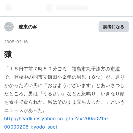
遼東の豕
読者になる
2005
-
02
-
16
猿
「１５日午前７時５０分ごろ、
福島市
丸子漆方の
市道
で、登校中の同市立鎌田小２年の
男児
（８つ）が、通り
かかった若い男に『おはようございます』とあいさつし
たところ、男は『うるさい』などと怒鳴り、いきなり頭
を
素手
で殴られた。男はそのまま立ち去った。」という
ニュースがあった。
http://headlines.yahoo.co.jp/hl?a=20050215-
00000206-kyodo-soci