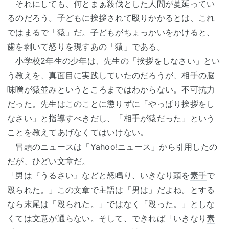
それにしても、何とまぁ殺伐とした人間が蔓延ってい
るのだろう。子どもに挨拶されて殴りかかるとは、これ
ではまるで「猿」だ。子どもがちょっかいをかけると、
歯を剥いて怒りを現すあの「猿」である。
小学校2年生の少年は、先生の「挨拶をしなさい」とい
う教えを、真面目に実践していたのだろうが、相手の脳
味噌が猿並みというところまではわからない。不可抗力
だった。先生はこのことに懲りずに「やっぱり挨拶をし
なさい」と指導すべきだし、「相手が猿だった」という
ことを教えてあげなくてはいけない。
冒頭のニュースは「
Yahoo!
ニュース」から引用したの
だが、ひどい文章だ。
「男は『うるさい』などと怒鳴り、いきなり頭を
素手
で
殴られた。」この文章で主語は「男は」だよね。とする
なら末尾は「殴られた。」ではなく「殴った。」としな
くては文意が通らない。そして、できれば「いきなり
素